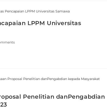
ncapaian LPPM Universitas
omments
oposal Penelitian danPengabdian
023