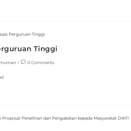
rguruan Tinggi
umuman
0 Comments
ad